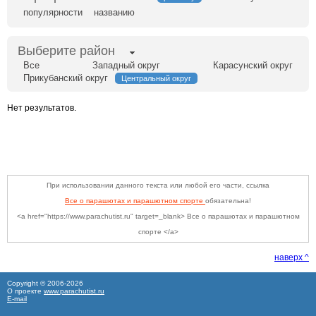
популярности
названию
Выберите район
Все
Западный округ
Карасунский округ
Прикубанский округ
Центральный округ
Нет результатов.
При использовании данного текста или любой его части, ссылка
Все о парашютах и парашютном спорте
обязательна!
<a href="https://www.parachutist.ru" target=_blank> Все о парашютах и парашютном
спорте </a>
наверх ^
Copyright © 2006-
2026
О проекте
www.parachutist.ru
E-mail