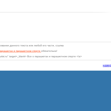
овании данного текста или любой его части, ссылка
 парашютах и парашютном спорте
обязательна!
hutist.ru" target=_blank> Все о парашютах и парашютном спорте </a>
навер