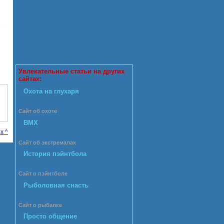
Увлекательные статьи на других
сайтах:
Охота на глухаря
Сайт об охоте
BMX
х ^
Сайт об экстремалах
История пэйнтбола
Сайт о пэйнтболе
Рыболовная снасть
Сайт о рыбалке
Просто общение