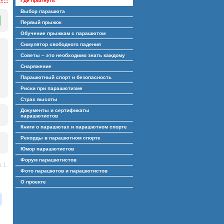
Где прыгнуть
Выбор парашюта
Первый прыжок
Обучение прыжкам с парашютом
Симулятор свободного падения
Советы – это необходимо знать каждому
Снаряжение
Парашютный спорт и безопасность
Риски при парашютизме
Страх высоты
Документы и сертификаты
парашютистов
Книги о парашютах и парашютном спорте
Рекорды в парашютном спорте
Юмор парашютистов
Форум парашютистов
 1.
Фото парашютов и парашютистов
О проекте