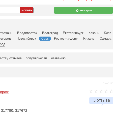
на карте
трахань
Владивосток
Волгоград
Екатеринбург
Казань
Киев
вгород
Новосибирск
Ростов-на-Дону
Рязань
Самара
Омск
ород
еству отзывов
популярности
названию
1—1 из
Вираж
3 отзыва
, 317790, 317672