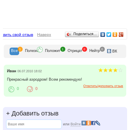
Отзывы
Поделиться…
авить свой отзыв
Наверх
1
1
0
0
Все
Полезн
Положит
Отрицат
Нейтр
ВК
Иван
06.07.2010 18:02
Прекрасный аэродром! Всем рекомендую!
Ответить/дополнить отзыв
0
0
+
Добавить отзыв
или
Войти