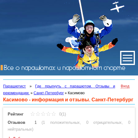
Парашютист
»
Где прыгнуть с парашютом. Отзывы и
Вход
рекомендации.
»
Санкт-Петербург
»
Касимово
Касимово - информация и отзывы. Санкт-Петербург
Рейтинг
0(1)
Отзывов
1
(
1 положительных
,
0 отрицательных
,
0
нейтральных
)