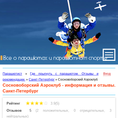
Парашютист
»
Где прыгнуть с парашютом. Отзывы и
Вход
рекомендации.
»
Санкт-Петербург
»
Сосновоборский Аэроклуб
Сосновоборский Аэроклуб - информация и отзывы.
Санкт-Петербург
Рейтинг
3.9(5)
Отзывов
5
(
2 положительных
,
0 отрицательных
,
3
нейтральных
)