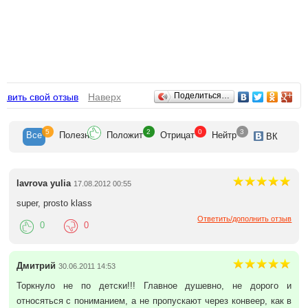
Отзывы
Поделиться…
авить свой отзыв
Наверх
5
2
0
3
Все
Полезн
Положит
Отрицат
Нейтр
ВК
lavrova yulia
17.08.2012 00:55
super, prosto klass
Ответить/дополнить отзыв
0
0
Дмитрий
30.06.2011 14:53
Торкнуло не по детски!!! Главное душевно, не дорого и
относяться с пониманием, а не пропускают через конвеер, как в