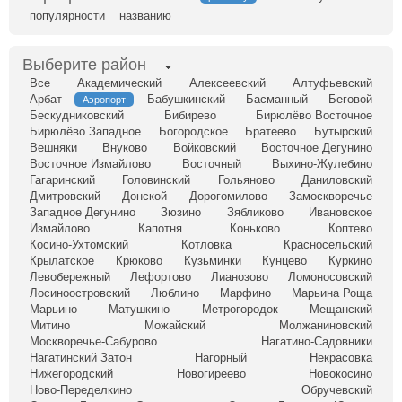
популярности
названию
Выберите район
Все
Академический
Алексеевский
Алтуфьевский
Арбат
Бабушкинский
Басманный
Беговой
Аэропорт
Бескудниковский
Бибирево
Бирюлёво Восточное
Бирюлёво Западное
Богородское
Братеево
Бутырский
Вешняки
Внуково
Войковский
Восточное Дегунино
Восточное Измайлово
Восточный
Выхино-Жулебино
Гагаринский
Головинский
Гольяново
Даниловский
Дмитровский
Донской
Дорогомилово
Замоскворечье
Западное Дегунино
Зюзино
Зябликово
Ивановское
Измайлово
Капотня
Коньково
Коптево
Косино-Ухтомский
Котловка
Красносельский
Крылатское
Крюково
Кузьминки
Кунцево
Куркино
Левобережный
Лефортово
Лианозово
Ломоносовский
Лосиноостровский
Люблино
Марфино
Марьина Роща
Марьино
Матушкино
Метрогородок
Мещанский
Митино
Можайский
Молжаниновский
Москворечье-Сабурово
Нагатино-Садовники
Нагатинский Затон
Нагорный
Некрасовка
Нижегородский
Новогиреево
Новокосино
Ново-Переделкино
Обручевский