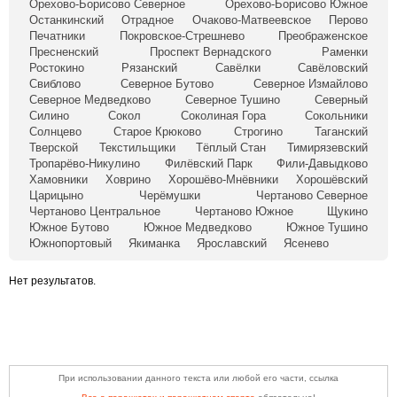
Орехово-Борисово Северное
Орехово-Борисово Южное
Останкинский
Отрадное
Очаково-Матвеевское
Перово
Печатники
Покровское-Стрешнево
Преображенское
Пресненский
Проспект Вернадского
Раменки
Ростокино
Рязанский
Савёлки
Савёловский
Свиблово
Северное Бутово
Северное Измайлово
Северное Медведково
Северное Тушино
Северный
Силино
Сокол
Соколиная Гора
Сокольники
Солнцево
Старое Крюково
Строгино
Таганский
Тверской
Текстильщики
Тёплый Стан
Тимирязевский
Тропарёво-Никулино
Филёвский Парк
Фили-Давыдково
Хамовники
Ховрино
Хорошёво-Мнёвники
Хорошёвский
Царицыно
Черёмушки
Чертаново Северное
Чертаново Центральное
Чертаново Южное
Щукино
Южное Бутово
Южное Медведково
Южное Тушино
Южнопортовый
Якиманка
Ярославский
Ясенево
Нет результатов.
При использовании данного текста или любой его части, ссылка