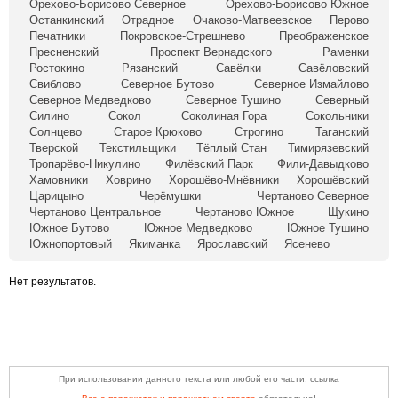
Орехово-Борисово Северное
Орехово-Борисово Южное
Останкинский
Отрадное
Очаково-Матвеевское
Перово
Печатники
Покровское-Стрешнево
Преображенское
Пресненский
Проспект Вернадского
Раменки
Ростокино
Рязанский
Савёлки
Савёловский
Свиблово
Северное Бутово
Северное Измайлово
Северное Медведково
Северное Тушино
Северный
Силино
Сокол
Соколиная Гора
Сокольники
Солнцево
Старое Крюково
Строгино
Таганский
Тверской
Текстильщики
Тёплый Стан
Тимирязевский
Тропарёво-Никулино
Филёвский Парк
Фили-Давыдково
Хамовники
Ховрино
Хорошёво-Мнёвники
Хорошёвский
Царицыно
Черёмушки
Чертаново Северное
Чертаново Центральное
Чертаново Южное
Щукино
Южное Бутово
Южное Медведково
Южное Тушино
Южнопортовый
Якиманка
Ярославский
Ясенево
Нет результатов.
При использовании данного текста или любой его части, ссылка