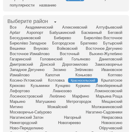
популярности
названию
Выберите район
Все
Академический
Алексеевский
Алтуфьевский
Арбат
Аэропорт
Бабушкинский
Басманный
Беговой
Бескудниковский
Бибирево
Бирюлёво Восточное
Бирюлёво Западное
Богородское
Братеево
Бутырский
Вешняки
Внуково
Войковский
Восточное Дегунино
Восточное Измайлово
Восточный
Выхино-Жулебино
Гагаринский
Головинский
Гольяново
Даниловский
Дмитровский
Донской
Дорогомилово
Замоскворечье
Западное Дегунино
Зюзино
Зябликово
Ивановское
Измайлово
Капотня
Коньково
Коптево
Косино-Ухтомский
Котловка
Крылатское
Красносельский
Крюково
Кузьминки
Кунцево
Куркино
Левобережный
Лефортово
Лианозово
Ломоносовский
Лосиноостровский
Люблино
Марфино
Марьина Роща
Марьино
Матушкино
Метрогородок
Мещанский
Митино
Можайский
Молжаниновский
Москворечье-Сабурово
Нагатино-Садовники
Нагатинский Затон
Нагорный
Некрасовка
Нижегородский
Новогиреево
Новокосино
Ново-Переделкино
Обручевский