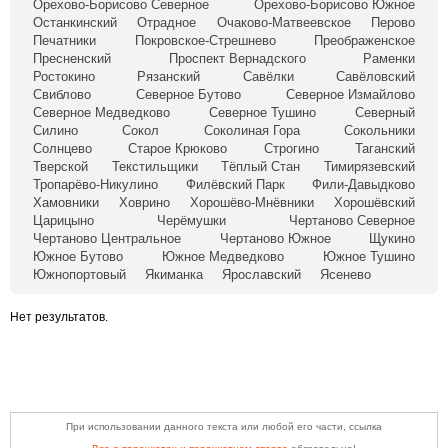
Орехово-Борисово Северное
Орехово-Борисово Южное
Останкинский
Отрадное
Очаково-Матвеевское
Перово
Печатники
Покровское-Стрешнево
Преображенское
Пресненский
Проспект Вернадского
Раменки
Ростокино
Рязанский
Савёлки
Савёловский
Свиблово
Северное Бутово
Северное Измайлово
Северное Медведково
Северное Тушино
Северный
Силино
Сокол
Соколиная Гора
Сокольники
Солнцево
Старое Крюково
Строгино
Таганский
Тверской
Текстильщики
Тёплый Стан
Тимирязевский
Тропарёво-Никулино
Филёвский Парк
Фили-Давыдково
Хамовники
Ховрино
Хорошёво-Мнёвники
Хорошёвский
Царицыно
Черёмушки
Чертаново Северное
Чертаново Центральное
Чертаново Южное
Щукино
Южное Бутово
Южное Медведково
Южное Тушино
Южнопортовый
Якиманка
Ярославский
Ясенево
Нет результатов.
При использовании данного текста или любой его части, ссылка