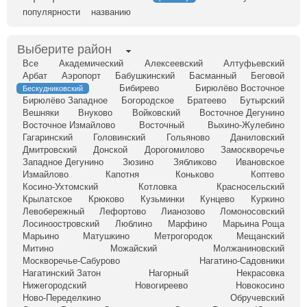
популярности
названию
Выберите район
Все
Академический
Алексеевский
Алтуфьевский
Арбат
Аэропорт
Бабушкинский
Басманный
Беговой
Бибирево
Бирюлёво Восточное
Бескудниковский
Бирюлёво Западное
Богородское
Братеево
Бутырский
Вешняки
Внуково
Войковский
Восточное Дегунино
Восточное Измайлово
Восточный
Выхино-Жулебино
Гагаринский
Головинский
Гольяново
Даниловский
Дмитровский
Донской
Дорогомилово
Замоскворечье
Западное Дегунино
Зюзино
Зябликово
Ивановское
Измайлово
Капотня
Коньково
Коптево
Косино-Ухтомский
Котловка
Красносельский
Крылатское
Крюково
Кузьминки
Кунцево
Куркино
Левобережный
Лефортово
Лианозово
Ломоносовский
Лосиноостровский
Люблино
Марфино
Марьина Роща
Марьино
Матушкино
Метрогородок
Мещанский
Митино
Можайский
Молжаниновский
Москворечье-Сабурово
Нагатино-Садовники
Нагатинский Затон
Нагорный
Некрасовка
Нижегородский
Новогиреево
Новокосино
Ново-Переделкино
Обручевский