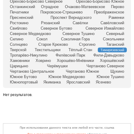
Орехово-Борисово Северное
Орехово-Борисово Южное
Останкинский
Отрадное
Очаково-Матвеевское
Перово
Печатники
Покровское-Стрешнево
Преображенское
Пресненский
Проспект Вернадского
Раменки
Ростокино
Рязанский
Савёлки
Савёловский
Свиблово
Северное Бутово
Северное Измайлово
Северное Медведково
Северное Тушино
Северный
Силино
Сокол
Соколиная Гора
Сокольники
Солнцево
Старое Крюково
Строгино
Таганский
Тверской
Текстильщики
Тёплый Стан
Тимирязевский
Тропарёво-Никулино
Филёвский Парк
Фили-Давыдково
Хамовники
Ховрино
Хорошёво-Мнёвники
Хорошёвский
Царицыно
Черёмушки
Чертаново Северное
Чертаново Центральное
Чертаново Южное
Щукино
Южное Бутово
Южное Медведково
Южное Тушино
Южнопортовый
Якиманка
Ярославский
Ясенево
Нет результатов.
При использовании данного текста или любой его части, ссылка