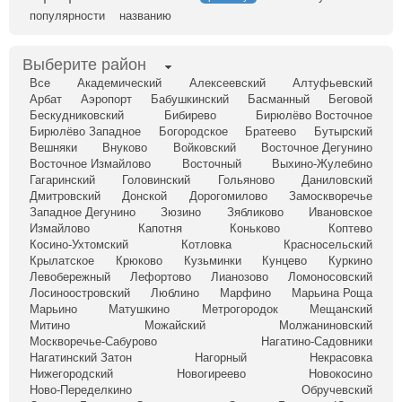
популярности
названию
Выберите район
Все
Академический
Алексеевский
Алтуфьевский
Арбат
Аэропорт
Бабушкинский
Басманный
Беговой
Бескудниковский
Бибирево
Бирюлёво Восточное
Бирюлёво Западное
Богородское
Братеево
Бутырский
Вешняки
Внуково
Войковский
Восточное Дегунино
Восточное Измайлово
Восточный
Выхино-Жулебино
Гагаринский
Головинский
Гольяново
Даниловский
Дмитровский
Донской
Дорогомилово
Замоскворечье
Западное Дегунино
Зюзино
Зябликово
Ивановское
Измайлово
Капотня
Коньково
Коптево
Косино-Ухтомский
Котловка
Красносельский
Крылатское
Крюково
Кузьминки
Кунцево
Куркино
Левобережный
Лефортово
Лианозово
Ломоносовский
Лосиноостровский
Люблино
Марфино
Марьина Роща
Марьино
Матушкино
Метрогородок
Мещанский
Митино
Можайский
Молжаниновский
Москворечье-Сабурово
Нагатино-Садовники
Нагатинский Затон
Нагорный
Некрасовка
Нижегородский
Новогиреево
Новокосино
Ново-Переделкино
Обручевский