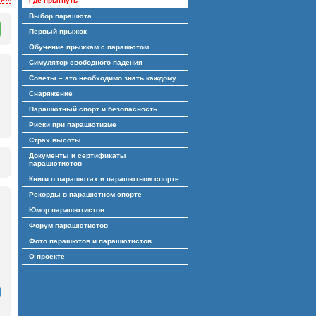
Где прыгнуть
Выбор парашюта
Первый прыжок
Обучение прыжкам с парашютом
Симулятор свободного падения
Советы – это необходимо знать каждому
Снаряжение
Парашютный спорт и безопасность
Риски при парашютизме
Страх высоты
Документы и сертификаты
парашютистов
Книги о парашютах и парашютном спорте
Рекорды в парашютном спорте
Юмор парашютистов
Форум парашютистов
Фото парашютов и парашютистов
О проекте