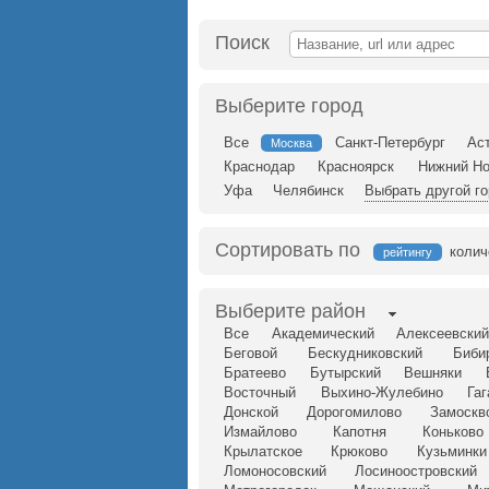
Поиск
Выберите город
Все
Санкт-Петербург
Ас
Москва
Краснодар
Красноярск
Нижний Но
Уфа
Челябинск
Выбрать другой г
Сортировать по
колич
рейтингу
Выберите район
Все
Академический
Алексеевски
Беговой
Бескудниковский
Биби
Братеево
Бутырский
Вешняки
Восточный
Выхино-Жулебино
Га
Донской
Дорогомилово
Замоскв
Измайлово
Капотня
Коньково
Крылатское
Крюково
Кузьминки
Ломоносовский
Лосиноостровский