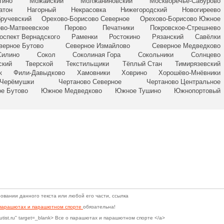
тино
Можайский
Молжаниновский
Москворечье-Сабурово
атон
Нагорный
Некрасовка
Нижегородский
Новогиреево
ручевский
Орехово-Борисово Северное
Орехово-Борисово Южное
во-Матвеевское
Перово
Печатники
Покровское-Стрешнево
оспект Вернадского
Раменки
Ростокино
Рязанский
Савёлки
верное Бутово
Северное Измайлово
Северное Медведково
Силино
Сокол
Соколиная Гора
Сокольники
Солнцево
ский
Тверской
Текстильщики
Тёплый Стан
Тимирязевский
к
Фили-Давыдково
Хамовники
Ховрино
Хорошёво-Мнёвники
Черёмушки
Чертаново Северное
Чертаново Центральное
е Бутово
Южное Медведково
Южное Тушино
Южнопортовый
овании данного текста или любой его части, ссылка
 парашютах и парашютном спорте
обязательна!
hutist.ru" target=_blank> Все о парашютах и парашютном спорте </a>