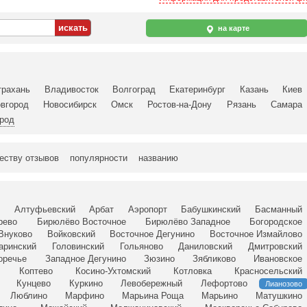
на карте
трахань
Владивосток
Волгоград
Екатеринбург
Казань
Киев
вгород
Новосибирск
Омск
Ростов-на-Дону
Рязань
Самара
ород
еству отзывов
популярности
названию
й
Алтуфьевский
Арбат
Аэропорт
Бабушкинский
Басманный
рево
Бирюлёво Восточное
Бирюлёво Западное
Богородское
Внуково
Войковский
Восточное Дегунино
Восточное Измайлово
гаринский
Головинский
Гольяново
Даниловский
Дмитровский
оречье
Западное Дегунино
Зюзино
Зябликово
Ивановское
Коптево
Косино-Ухтомский
Котловка
Красносельский
Кунцево
Куркино
Левобережный
Лефортово
Лианозово
Люблино
Марфино
Марьина Роща
Марьино
Матушкино