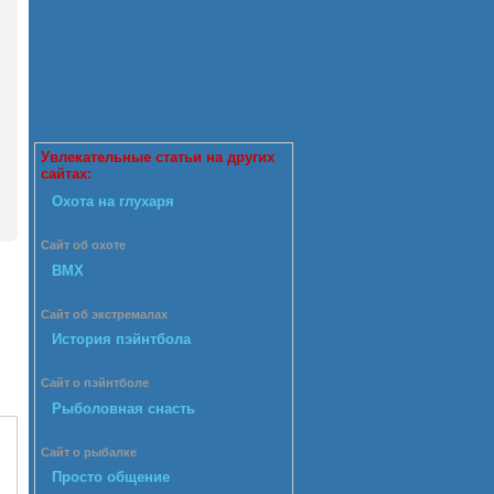
Увлекательные статьи на других
сайтах:
Охота на глухаря
Сайт об охоте
BMX
Сайт об экстремалах
История пэйнтбола
Сайт о пэйнтболе
Рыболовная снасть
Сайт о рыбалке
Просто общение