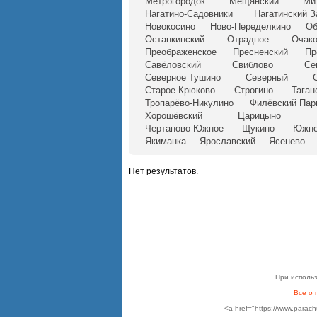
Метрогородок
Мещанский
Ми
Нагатино-Садовники
Нагатинский З
Новокосино
Ново-Переделкино
Об
Останкинский
Отрадное
Очако
Преображенское
Пресненский
Пр
Савёловский
Свиблово
Се
Северное Тушино
Северный
Старое Крюково
Строгино
Таган
Тропарёво-Никулино
Филёвский Пар
Хорошёвский
Царицыно
Чертаново Южное
Щукино
Южно
Якиманка
Ярославский
Ясенево
Нет результатов.
При использ
Все о
<a href="https://www.parac