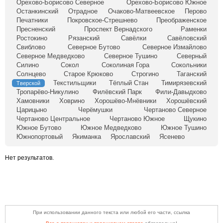
Орехово-Борисово Северное
Орехово-Борисово Южное
Останкинский
Отрадное
Очаково-Матвеевское
Перово
Печатники
Покровское-Стрешнево
Преображенское
Пресненский
Проспект Вернадского
Раменки
Ростокино
Рязанский
Савёлки
Савёловский
Свиблово
Северное Бутово
Северное Измайлово
Северное Медведково
Северное Тушино
Северный
Силино
Сокол
Соколиная Гора
Сокольники
Солнцево
Старое Крюково
Строгино
Таганский
Текстильщики
Тёплый Стан
Тимирязевский
Тверской
Тропарёво-Никулино
Филёвский Парк
Фили-Давыдково
Хамовники
Ховрино
Хорошёво-Мнёвники
Хорошёвский
Царицыно
Черёмушки
Чертаново Северное
Чертаново Центральное
Чертаново Южное
Щукино
Южное Бутово
Южное Медведково
Южное Тушино
Южнопортовый
Якиманка
Ярославский
Ясенево
Нет результатов.
При использовании данного текста или любой его части, ссылка