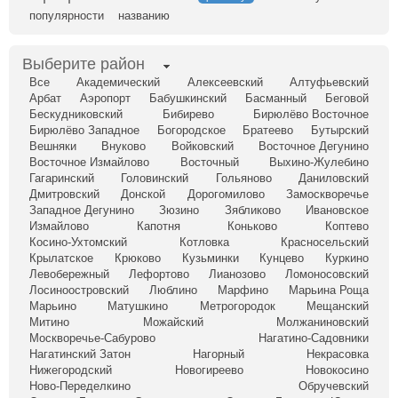
популярности
названию
Выберите район
Все
Академический
Алексеевский
Алтуфьевский
Арбат
Аэропорт
Бабушкинский
Басманный
Беговой
Бескудниковский
Бибирево
Бирюлёво Восточное
Бирюлёво Западное
Богородское
Братеево
Бутырский
Вешняки
Внуково
Войковский
Восточное Дегунино
Восточное Измайлово
Восточный
Выхино-Жулебино
Гагаринский
Головинский
Гольяново
Даниловский
Дмитровский
Донской
Дорогомилово
Замоскворечье
Западное Дегунино
Зюзино
Зябликово
Ивановское
Измайлово
Капотня
Коньково
Коптево
Косино-Ухтомский
Котловка
Красносельский
Крылатское
Крюково
Кузьминки
Кунцево
Куркино
Левобережный
Лефортово
Лианозово
Ломоносовский
Лосиноостровский
Люблино
Марфино
Марьина Роща
Марьино
Матушкино
Метрогородок
Мещанский
Митино
Можайский
Молжаниновский
Москворечье-Сабурово
Нагатино-Садовники
Нагатинский Затон
Нагорный
Некрасовка
Нижегородский
Новогиреево
Новокосино
Ново-Переделкино
Обручевский