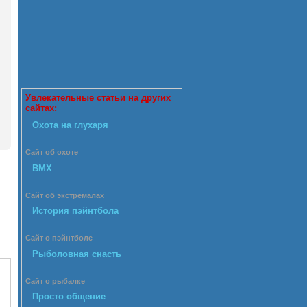
Увлекательные статьи на других
сайтах:
Охота на глухаря
Сайт об охоте
BMX
Сайт об экстремалах
История пэйнтбола
Сайт о пэйнтболе
Рыболовная снасть
Сайт о рыбалке
Просто общение