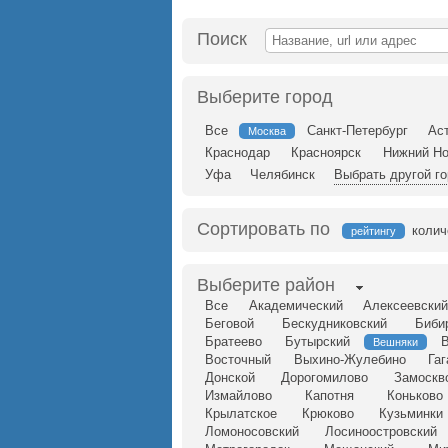
Поиск
Выберите город
Все
Санкт-Петербург
Ас
Москва
Краснодар
Красноярск
Нижний Но
Уфа
Челябинск
Выбрать другой г
Сортировать по
колич
рейтингу
Выберите район
Все
Академический
Алексеевски
Беговой
Бескудниковский
Биби
Братеево
Бутырский
Вешняки
Восточный
Выхино-Жулебино
Га
Донской
Дорогомилово
Замоскв
Измайлово
Капотня
Коньково
Крылатское
Крюково
Кузьминки
Ломоносовский
Лосиноостровский