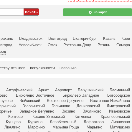
на карте
трахань
Владивосток
Волгоград
Екатеринбург
Казань
Киев
вгород
Новосибирск
Омск
Ростов-на-Дону
Рязань
Самара
ород
еству отзывов
популярности
названию
й
Алтуфьевский
Арбат
Аэропорт
Бабушкинский
Басманный
рево
Бирюлёво Восточное
Бирюлёво Западное
Богородское
Внуково
Войковский
Восточное Дегунино
Восточное Измайлово
гаринский
Головинский
Гольяново
Даниловский
Дмитровский
оречье
Западное Дегунино
Зюзино
Зябликово
Ивановское
Коптево
Косино-Ухтомский
Котловка
Красносельский
Кунцево
Куркино
Левобережный
Лефортово
Лианозово
Люблино
Марфино
Марьина Роща
Марьино
Матушкино