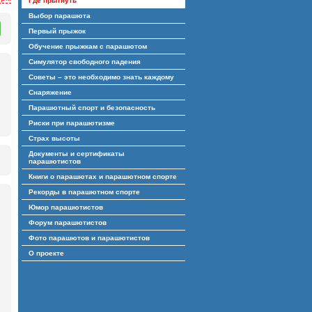
Где прыгнуть
Выбор парашюта
Первый прыжок
Обучение прыжкам с парашютом
Симулятор свободного падения
Советы – это необходимо знать каждому
Снаряжение
Парашютный спорт и безопасность
Риски при парашютизме
Страх высоты
Документы и сертификаты
парашютистов
Книги о парашютах и парашютном спорте
Рекорды в парашютном спорте
Юмор парашютистов
Форум парашютистов
Фото парашютов и парашютистов
О проекте