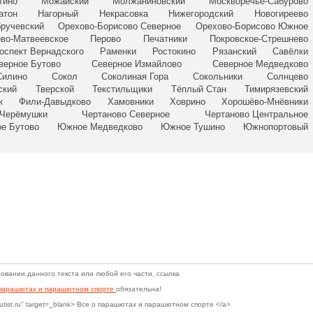
тино
Можайский
Молжаниновский
Москворечье-Сабурово
атон
Нагорный
Некрасовка
Нижегородский
Новогиреево
ручевский
Орехово-Борисово Северное
Орехово-Борисово Южное
во-Матвеевское
Перово
Печатники
Покровское-Стрешнево
оспект Вернадского
Раменки
Ростокино
Рязанский
Савёлки
верное Бутово
Северное Измайлово
Северное Медведково
Силино
Сокол
Соколиная Гора
Сокольники
Солнцево
ский
Тверской
Текстильщики
Тёплый Стан
Тимирязевский
к
Фили-Давыдково
Хамовники
Ховрино
Хорошёво-Мнёвники
Черёмушки
Чертаново Северное
Чертаново Центральное
е Бутово
Южное Медведково
Южное Тушино
Южнопортовый
овании данного текста или любой его части, ссылка
 парашютах и парашютном спорте
обязательна!
hutist.ru" target=_blank> Все о парашютах и парашютном спорте </a>