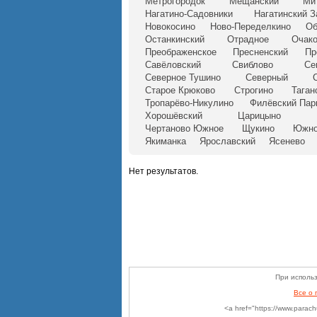
Метрогородок
Мещанский
Ми
Нагатино-Садовники
Нагатинский З
Новокосино
Ново-Переделкино
Об
Останкинский
Отрадное
Очако
Преображенское
Пресненский
Пр
Савёловский
Свиблово
Се
Северное Тушино
Северный
Старое Крюково
Строгино
Таган
Тропарёво-Никулино
Филёвский Пар
Хорошёвский
Царицыно
Чертаново Южное
Щукино
Южно
Якиманка
Ярославский
Ясенево
Нет результатов.
При использ
Все о
<a href="https://www.parac