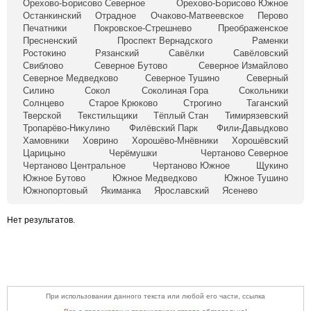
Орехово-Борисово Северное
Орехово-Борисово Южное
Останкинский
Отрадное
Очаково-Матвеевское
Перово
Печатники
Покровское-Стрешнево
Преображенское
Пресненский
Проспект Вернадского
Раменки
Ростокино
Рязанский
Савёлки
Савёловский
Свиблово
Северное Бутово
Северное Измайлово
Северное Медведково
Северное Тушино
Северный
Силино
Сокол
Соколиная Гора
Сокольники
Солнцево
Старое Крюково
Строгино
Таганский
Тверской
Текстильщики
Тёплый Стан
Тимирязевский
Тропарёво-Никулино
Филёвский Парк
Фили-Давыдково
Хамовники
Ховрино
Хорошёво-Мнёвники
Хорошёвский
Царицыно
Черёмушки
Чертаново Северное
Чертаново Центральное
Чертаново Южное
Щукино
Южное Бутово
Южное Медведково
Южное Тушино
Южнопортовый
Якиманка
Ярославский
Ясенево
Нет результатов.
При использовании данного текста или любой его части, ссылка