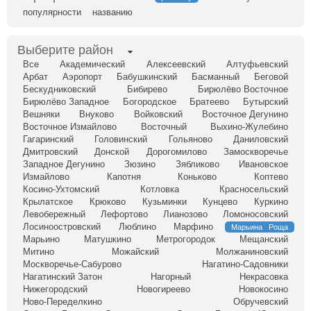
популярности
названию
Выберите район
Все
Академический
Алексеевский
Алтуфьевский
Арбат
Аэропорт
Бабушкинский
Басманный
Беговой
Бескудниковский
Бибирево
Бирюлёво Восточное
Бирюлёво Западное
Богородское
Братеево
Бутырский
Вешняки
Внуково
Войковский
Восточное Дегунино
Восточное Измайлово
Восточный
Выхино-Жулебино
Гагаринский
Головинский
Гольяново
Даниловский
Дмитровский
Донской
Дорогомилово
Замоскворечье
Западное Дегунино
Зюзино
Зябликово
Ивановское
Измайлово
Капотня
Коньково
Коптево
Косино-Ухтомский
Котловка
Красносельский
Крылатское
Крюково
Кузьминки
Кунцево
Куркино
Левобережный
Лефортово
Лианозово
Ломоносовский
Лосиноостровский
Люблино
Марфино
Марьина Роща
Марьино
Матушкино
Метрогородок
Мещанский
Митино
Можайский
Молжаниновский
Москворечье-Сабурово
Нагатино-Садовники
Нагатинский Затон
Нагорный
Некрасовка
Нижегородский
Новогиреево
Новокосино
Ново-Переделкино
Обручевский